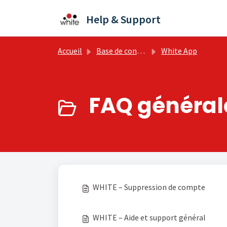
Passer au contenu principal
Help & Support
Accueil
Base de connaissances
White App
FAQ général
WHITE – Suppression de compte
WHITE – Aide et support général